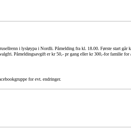
arusellrenn i lysløypa i Nordli. Påmelding fra kl. 18.00. Første start går kl
 er valgfri. Påmeldingsavgift er kr 50,- pr gang eller kr 300,-for familie fo
acebookgruppe for evt. endringer.