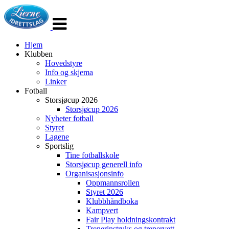
Veksle
navigasjon
Hjem
Klubben
Hovedstyre
Info og skjema
Linker
Fotball
Storsjøcup 2026
Storsjøcup 2026
Nyheter fotball
Styret
Lagene
Sportslig
Tine fotballskole
Storsjøcup generell info
Organisasjonsinfo
Oppmannsrollen
Styret 2026
Klubbhåndboka
Kampvert
Fair Play holdningskontrakt
Trenerinstruks og trenervett