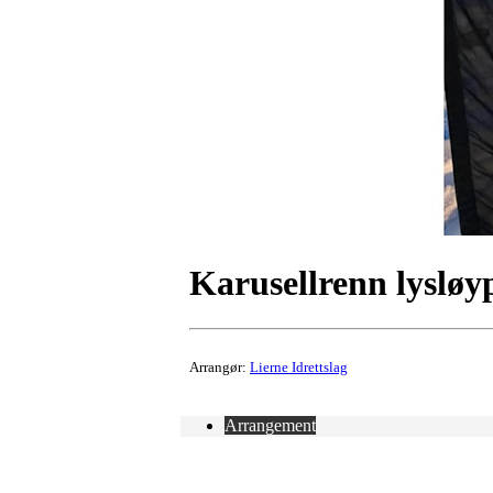
Karusellrenn lysløyp
Arrangør:
Lierne Idrettslag
Arrangement