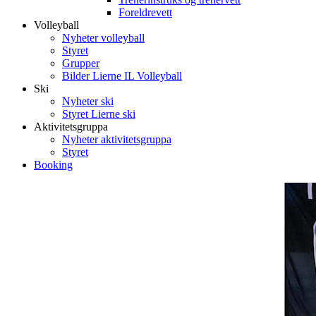
Foreldrevett
Volleyball
Nyheter volleyball
Styret
Grupper
Bilder Lierne IL Volleyball
Ski
Nyheter ski
Styret Lierne ski
Aktivitetsgruppa
Nyheter aktivitetsgruppa
Styret
Booking