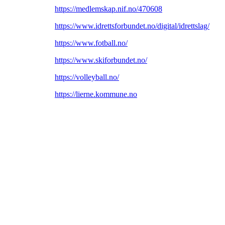
https://medlemskap.nif.no/470608
https://www.idrettsforbundet.no/digital/idrettslag/
https://www.fotball.no/
https://www.skiforbundet.no/
https://volleyball.no/
https://lierne.kommune.no
Bli medlem i klubben!
Trykk her for innmelding