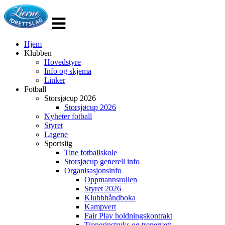
Veksle
navigasjon
Hjem
Klubben
Hovedstyre
Info og skjema
Linker
Fotball
Storsjøcup 2026
Storsjøcup 2026
Nyheter fotball
Styret
Lagene
Sportslig
Tine fotballskole
Storsjøcup generell info
Organisasjonsinfo
Oppmannsrollen
Styret 2026
Klubbhåndboka
Kampvert
Fair Play holdningskontrakt
Trenerinstruks og trenervett