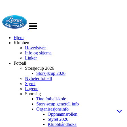
Veksle
navigasjon
Hjem
Klubben
Hovedstyre
Info og skjema
Linker
Fotball
Storsjøcup 2026
Storsjøcup 2026
Nyheter fotball
Styret
Lagene
Sportslig
Tine fotballskole
Storsjøcup generell info
Organisasjonsinfo
Oppmannsrollen
Styret 2026
Klubbhåndboka