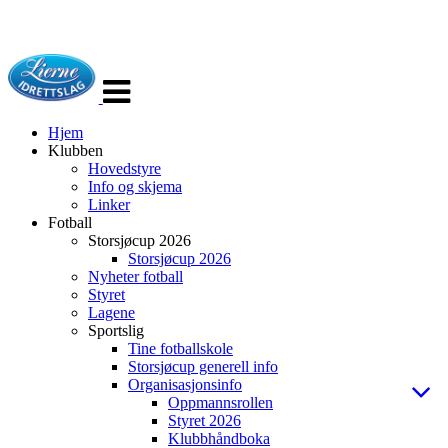
Veksle
navigasjon
Hjem
Klubben
Hovedstyre
Info og skjema
Linker
Fotball
Storsjøcup 2026
Storsjøcup 2026
Nyheter fotball
Styret
Lagene
Sportslig
Tine fotballskole
Storsjøcup generell info
Organisasjonsinfo
Oppmannsrollen
Styret 2026
Klubbhåndboka