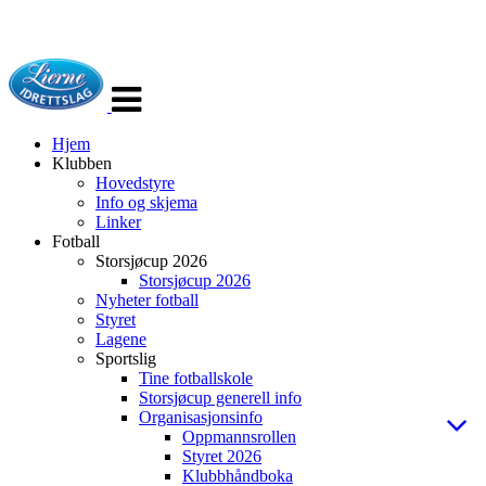
Veksle
navigasjon
Hjem
Klubben
Hovedstyre
Info og skjema
Linker
Fotball
Storsjøcup 2026
Storsjøcup 2026
Nyheter fotball
Styret
Lagene
Sportslig
Tine fotballskole
Storsjøcup generell info
Organisasjonsinfo
Oppmannsrollen
Styret 2026
Klubbhåndboka