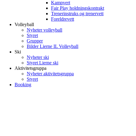
Kampvert
Fair Play holdningskontrakt
Trenerinstruks og trenervett
Foreldrevett
Volleyball
Nyheter volleyball
Styret
Grupper
Bilder Lierne IL Volleyball
Ski
Nyheter ski
Styret Lierne ski
Aktivitetsgruppa
Nyheter aktivitetsgruppa
Styret
Booking
Bli medlem i klubben!
Trykk her for innmelding