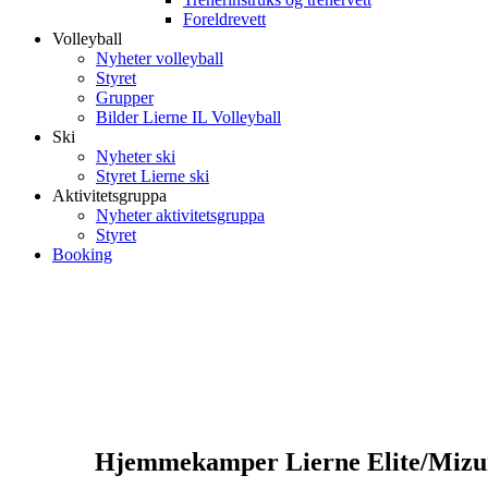
Foreldrevett
Volleyball
Nyheter volleyball
Styret
Grupper
Bilder Lierne IL Volleyball
Ski
Nyheter ski
Styret Lierne ski
Aktivitetsgruppa
Nyheter aktivitetsgruppa
Styret
Booking
Damer senior
Hjemmekamper Lierne Elite/Mizun