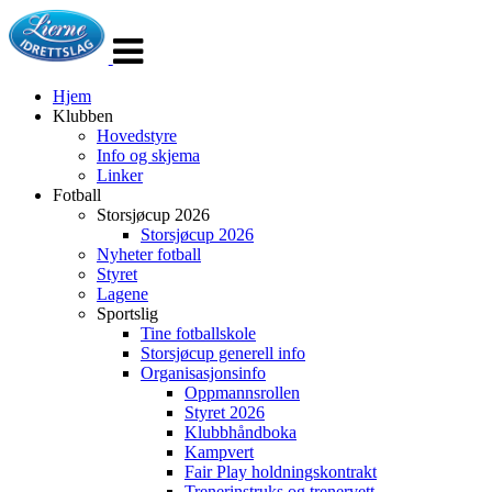
Veksle
navigasjon
Hjem
Klubben
Hovedstyre
Info og skjema
Linker
Fotball
Storsjøcup 2026
Storsjøcup 2026
Nyheter fotball
Styret
Lagene
Sportslig
Tine fotballskole
Storsjøcup generell info
Organisasjonsinfo
Oppmannsrollen
Styret 2026
Klubbhåndboka
Kampvert
Fair Play holdningskontrakt
Trenerinstruks og trenervett