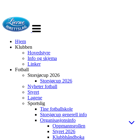
Veksle
navigasjon
Hjem
Klubben
Hovedstyre
Info og skjema
Linker
Fotball
Storsjøcup 2026
Storsjøcup 2026
Nyheter fotball
Styret
Lagene
Sportslig
Tine fotballskole
Storsjøcup generell info
Organisasjonsinfo
Oppmannsrollen
Styret 2026
Klubbhåndboka