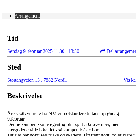
Arrangement
Tid
Søndag 9. februar 2025 11:30 - 13:30
Del arrangeme
Sted
Stortangveien 13
,
7882 Nordli
Vis ka
Beskrivelse
Årets sølvvinnere fra NM er motstandere til tausinj søndag
9.februar.
Denne kampen skulle egentlig blitt spilt 30.november, men
værgudene ville ikke det - så kampen blåste bort.
Tausinj har holdt seg friske og skadefri, fått trent godt, og er klare ti