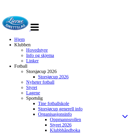
Veksle
navigasjon
Hjem
Klubben
Hovedstyre
Info og skjema
Linker
Fotball
Storsjøcup 2026
Storsjøcup 2026
Nyheter fotball
Styret
Lagene
Sportslig
Tine fotballskole
Storsjøcup generell info
Organisasjonsinfo
Oppmannsrollen
Styret 2026
Klubbhåndboka