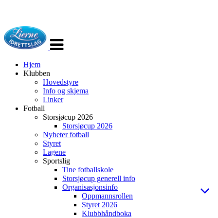
Veksle
navigasjon
Hjem
Klubben
Hovedstyre
Info og skjema
Linker
Fotball
Storsjøcup 2026
Storsjøcup 2026
Nyheter fotball
Styret
Lagene
Sportslig
Tine fotballskole
Storsjøcup generell info
Organisasjonsinfo
Oppmannsrollen
Styret 2026
Klubbhåndboka