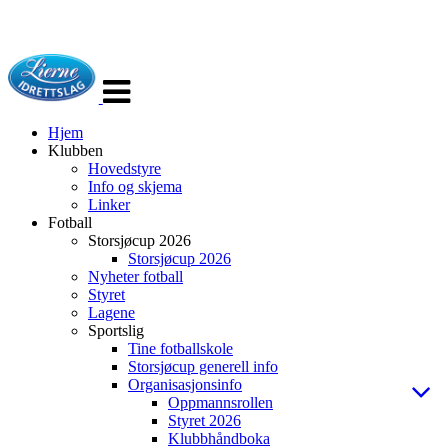
Veksle
navigasjon
Hjem
Klubben
Hovedstyre
Info og skjema
Linker
Fotball
Storsjøcup 2026
Storsjøcup 2026
Nyheter fotball
Styret
Lagene
Sportslig
Tine fotballskole
Storsjøcup generell info
Organisasjonsinfo
Oppmannsrollen
Styret 2026
Klubbhåndboka