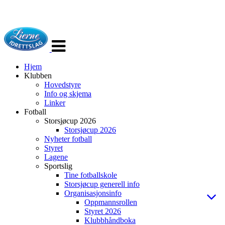
Veksle
navigasjon
Hjem
Klubben
Hovedstyre
Info og skjema
Linker
Fotball
Storsjøcup 2026
Storsjøcup 2026
Nyheter fotball
Styret
Lagene
Sportslig
Tine fotballskole
Storsjøcup generell info
Organisasjonsinfo
Oppmannsrollen
Styret 2026
Klubbhåndboka