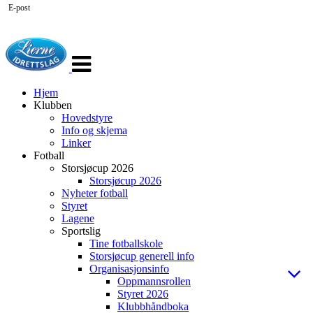
E-post
Veksle
navigasjon
Hjem
Klubben
Hovedstyre
Info og skjema
Linker
Fotball
Storsjøcup 2026
Storsjøcup 2026
Nyheter fotball
Styret
Lagene
Sportslig
Tine fotballskole
Storsjøcup generell info
Organisasjonsinfo
Oppmannsrollen
Styret 2026
Klubbhåndboka