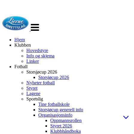
Veksle
navigasjon
Hjem
Klubben
Hovedstyre
Info og skjema
Linker
Fotball
Storsjøcup 2026
Storsjøcup 2026
Nyheter fotball
Styret
Lagene
Sportslig
Tine fotballskole
Storsjøcup generell info
Organisasjonsinfo
Oppmannsrollen
Styret 2026
Klubbhåndboka